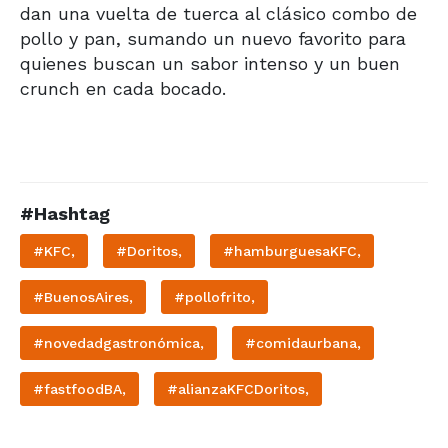
dan una vuelta de tuerca al clásico combo de
pollo y pan, sumando un nuevo favorito para
quienes buscan un sabor intenso y un buen
crunch en cada bocado.
#Hashtag
#KFC,
#Doritos,
#hamburguesaKFC,
#BuenosAires,
#pollofrito,
#novedadgastronómica,
#comidaurbana,
#fastfoodBA,
#alianzaKFCDoritos,