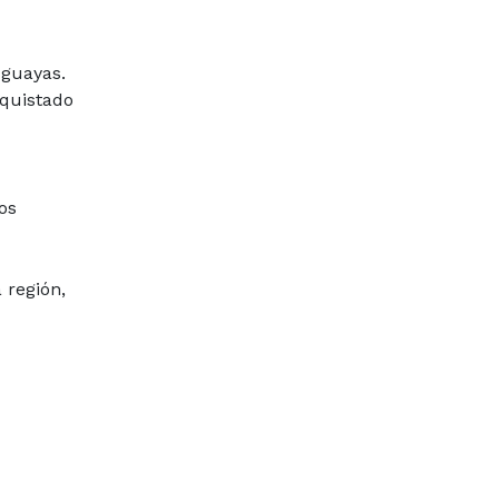
uguayas.
nquistado
los
 región,