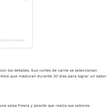
Una publicación compartida por La esquina roja de Belgrano (@elpobreluisparrilla)
on los detalles. Sus cortes de carne se seleccionan
 kilos que maduran durante 20 días para lograr un sabor 
una salsa fresca y picante que realza sus sabores.