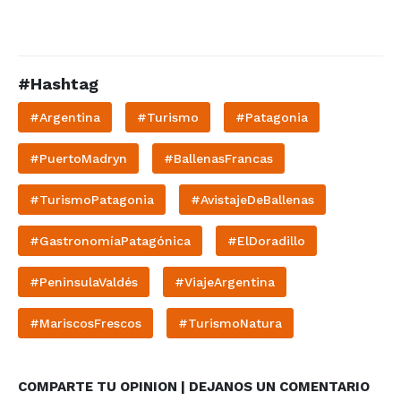
#Hashtag
#Argentina
#Turismo
#Patagonia
#PuertoMadryn
#BallenasFrancas
#TurismoPatagonia
#AvistajeDeBallenas
#GastronomíaPatagónica
#ElDoradillo
#PeninsulaValdés
#ViajeArgentina
#MariscosFrescos
#TurismoNatura
COMPARTE TU OPINION | DEJANOS UN COMENTARIO