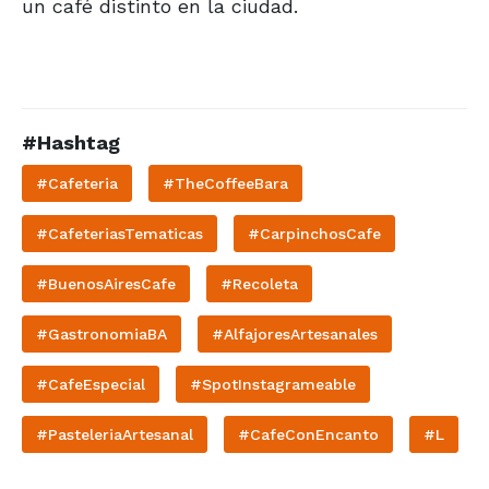
un café distinto en la ciudad.
#Hashtag
#Cafeteria
#TheCoffeeBara
#CafeteriasTematicas
#CarpinchosCafe
#BuenosAiresCafe
#Recoleta
#GastronomiaBA
#AlfajoresArtesanales
#CafeEspecial
#SpotInstagrameable
#PasteleriaArtesanal
#CafeConEncanto
#L