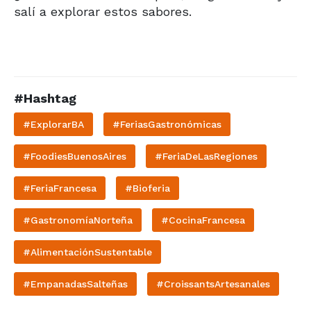
salí a explorar estos sabores.
#Hashtag
#ExplorarBA
#FeriasGastronómicas
#FoodiesBuenosAires
#FeriaDeLasRegiones
#FeriaFrancesa
#Bioferia
#GastronomíaNorteña
#CocinaFrancesa
#AlimentaciónSustentable
#EmpanadasSalteñas
#CroissantsArtesanales