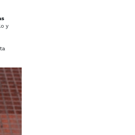
as
lo y
ta