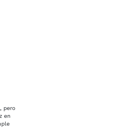
, pero
z en
mple