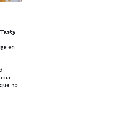
 Tasty
ige en
d.
 una
 que no