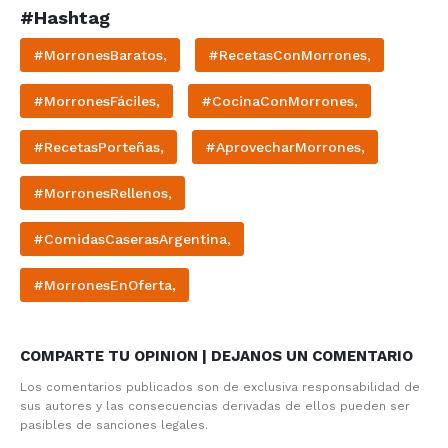
#Hashtag
#MorronesBaratos,
#RecetasConMorrones,
#MorronesFáciles,
#CocinaConMorrones,
#RecetasPorteñas,
#AprovecharMorrones,
#MorronesRellenos,
#ComidasCaserasArgentina,
#MorronesEnOferta,
COMPARTE TU OPINION | DEJANOS UN COMENTARIO
Los comentarios publicados son de exclusiva responsabilidad de
sus autores y las consecuencias derivadas de ellos pueden ser
pasibles de sanciones legales.