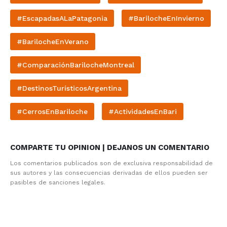
#EscapadasALaPatagonia
#BarilocheEnInvierno
#BarilocheEnVerano
#ComparaciónBarilocheMontreal
#DestinosTurísticosArgentina
#CerrosEnBariloche
#ActividadesEnBari
COMPARTE TU OPINION | DEJANOS UN COMENTARIO
Los comentarios publicados son de exclusiva responsabilidad de
sus autores y las consecuencias derivadas de ellos pueden ser
pasibles de sanciones legales.