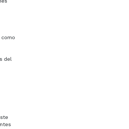
hes
e como
s del
Este
antes