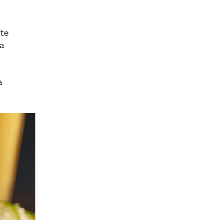
te
ca
a