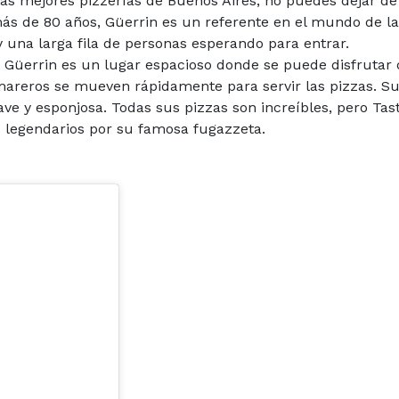
as mejores pizzerías de Buenos Aires, no puedes dejar de 
ás de 80 años, Güerrin es un referente en el mundo de la
una larga fila de personas esperando para entrar.
e Güerrin es un lugar espacioso donde se puede disfrutar
amareros se mueven rápidamente para servir las pizzas. S
ve y esponjosa. Todas sus pizzas son increíbles, pero Tas
es legendarios por su famosa fugazzeta.