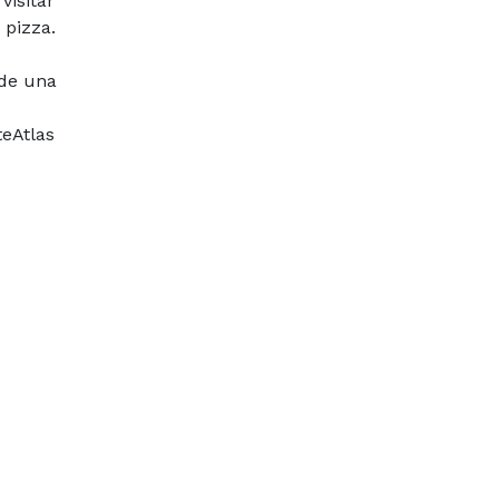
visitar
 pizza.
 de una
u
teAtlas