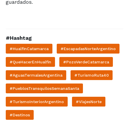
guardados.
#Hashtag
#HualfinCatamarca
#EscapadasNorteArgentino
#QueHacerEnHualfin
#PozoVerdeCatamarca
#AguasTermalesArgentina
#TurismoRuta40
#PueblosTransquilosSemanaSanta
#TurismoInteriorArgentino
#ViajesNorte
#Destinos