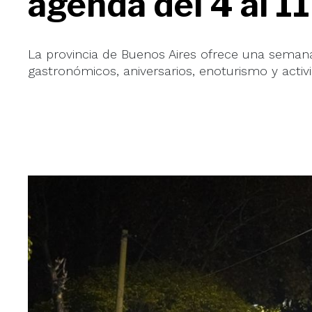
agenda del 4 al 11
La provincia de Buenos Aires ofrece una semana
gastronómicos, aniversarios, enoturismo y activida