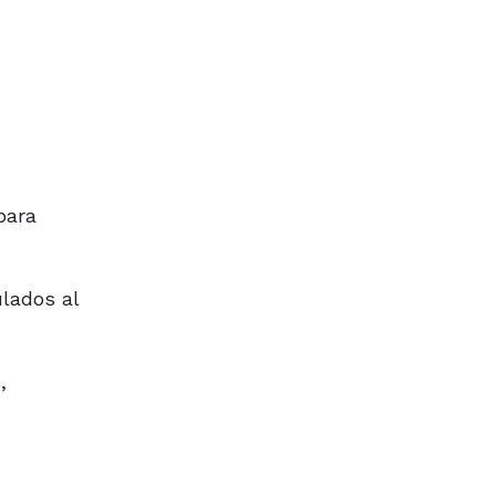
para
lados al
,