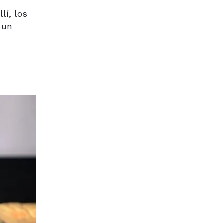
lí, los
 un