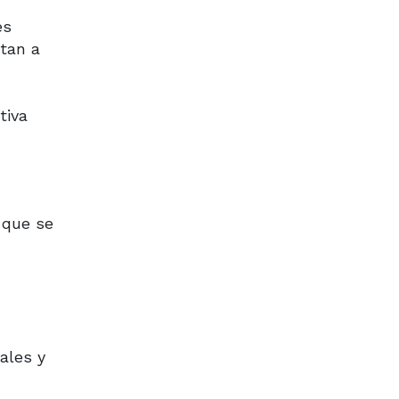
es
itan a
tiva
 que se
ales y