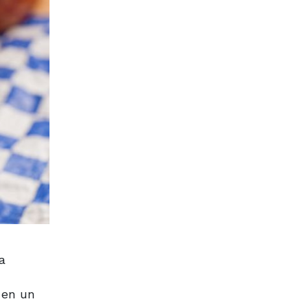
a
 en un