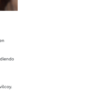
 en
ndiendo
ilcoy.