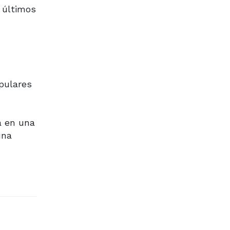
s últimos
pulares
a en una
una