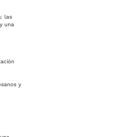
: las
 y una
tación
esanos y
 una