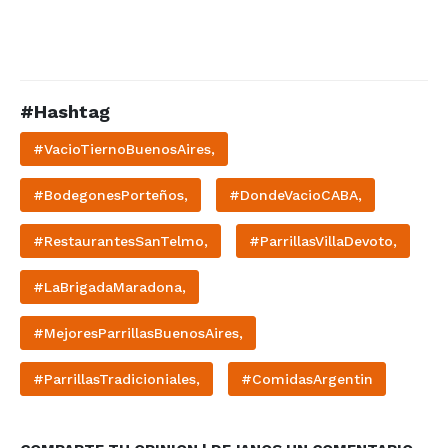
#Hashtag
#VacioTiernoBuenosAires,
#BodegonesPorteños,
#DondeVacioCABA,
#RestaurantesSanTelmo,
#ParrillasVillaDevoto,
#LaBrigadaMaradona,
#MejoresParrillasBuenosAires,
#ParrillasTradicioniales,
#ComidasArgentin