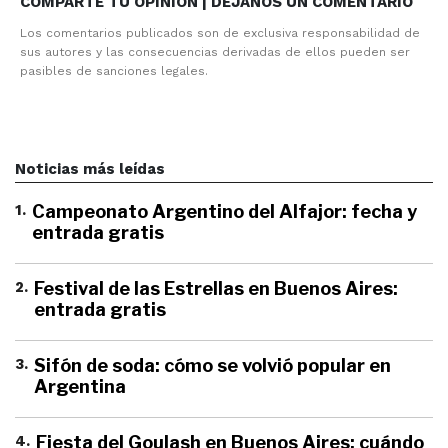
COMPARTE TU OPINION | DEJANOS UN COMENTARIO
Los comentarios publicados son de exclusiva responsabilidad de
sus autores y las consecuencias derivadas de ellos pueden ser
pasibles de sanciones legales.
Noticias más leídas
1
.
Campeonato Argentino del Alfajor: fecha y
entrada gratis
2
.
Festival de las Estrellas en Buenos Aires:
entrada gratis
3
.
Sifón de soda: cómo se volvió popular en
Argentina
4
.
Fiesta del Goulash en Buenos Aires: cuándo