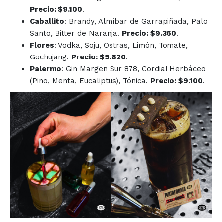
Precio: $9.100
.
Caballito
: Brandy, Almíbar de Garrapiñada, Palo
Santo, Bitter de Naranja.
Precio: $9.360
.
Flores
: Vodka, Soju, Ostras, Limón, Tomate,
Gochujang.
Precio: $9.820
.
Palermo
: Gin Margen Sur 878, Cordial Herbáceo
(Pino, Menta, Eucaliptus), Tónica.
Precio: $9.100
.