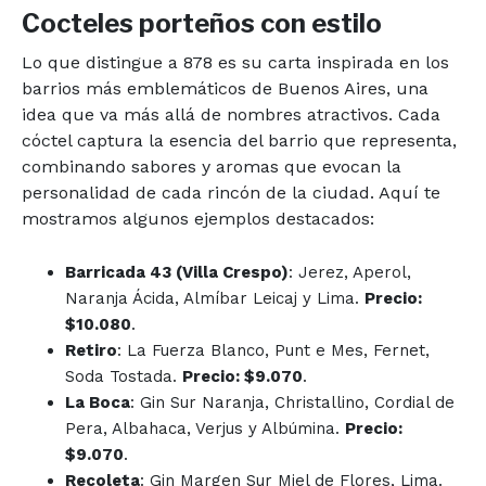
Cocteles porteños con estilo
Lo que distingue a 878 es su carta inspirada en los
barrios más emblemáticos de Buenos Aires, una
idea que va más allá de nombres atractivos. Cada
cóctel captura la esencia del barrio que representa,
combinando sabores y aromas que evocan la
personalidad de cada rincón de la ciudad. Aquí te
mostramos algunos ejemplos destacados:
Barricada 43 (Villa Crespo)
: Jerez, Aperol,
Naranja Ácida, Almíbar Leicaj y Lima.
Precio:
$10.080
.
Retiro
: La Fuerza Blanco, Punt e Mes, Fernet,
Soda Tostada.
Precio: $9.070
.
La Boca
: Gin Sur Naranja, Christallino, Cordial de
Pera, Albahaca, Verjus y Albúmina.
Precio:
$9.070
.
Recoleta
: Gin Margen Sur Miel de Flores, Lima.