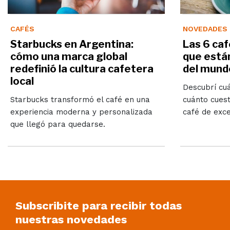
CAFÉS
NOVEDADES
Starbucks en Argentina:
Las 6 caf
cómo una marca global
que está
redefinió la cultura cafetera
del mund
local
Descubrí cuá
Starbucks transformó el café en una
cuánto cuest
experiencia moderna y personalizada
café de exce
que llegó para quedarse.
Subscribite para recibir todas
nuestras novedades