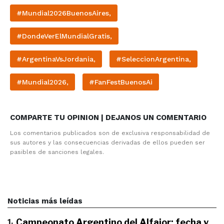
#Mundial2026BuenosAires,
#DondeVerElMundialGratis,
#ArgentinaVsJordania,
#SeleccionArgentina,
#Mundial2026,
#FanFestBuenosAi
COMPARTE TU OPINION | DEJANOS UN COMENTARIO
Los comentarios publicados son de exclusiva responsabilidad de
sus autores y las consecuencias derivadas de ellos pueden ser
pasibles de sanciones legales.
Noticias más leídas
1
.
Campeonato Argentino del Alfajor: fecha y