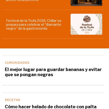
batir un nuevo récord gastronómico
Hotelga 2026 ofrecerá descuentos
de hasta el 10% en vuelos para
visitantes de todo el país
Llega a Palermo la mejor pizzería de
Sudamérica: Mima Pizzería abre su
primer local porteño
Festival de la Trufa 2026: Chillar se
prepara para celebrar el "diamante
negro" de la gastronomía