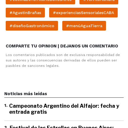
#AgustínBrañas
#experienciasSensorialesCABA
#diseñoGastronómico
#menúAguaTierra
COMPARTE TU OPINION | DEJANOS UN COMENTARIO
Los comentarios publicados son de exclusiva responsabilidad de
sus autores y las consecuencias derivadas de ellos pueden ser
pasibles de sanciones legales.
Noticias más leídas
1
.
Campeonato Argentino del Alfajor: fecha y
entrada gratis
2
.
Festival de las Estrellas en Buenos Aires: