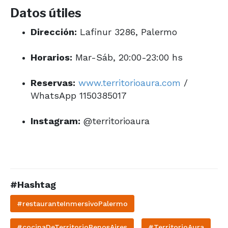
Datos útiles
Dirección:
Lafinur 3286, Palermo
Horarios:
Mar-Sáb, 20:00-23:00 hs
Reservas:
www.territorioaura.com
/
WhatsApp 1150385017
Instagram:
@territorioaura
#Hashtag
#restauranteInmersivoPalermo
#cocinaDeTerritorioBenosAires
#TerritorioAura