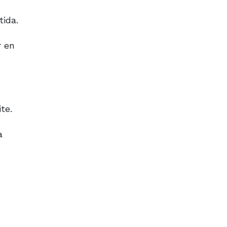
tida.
r en
te.
a