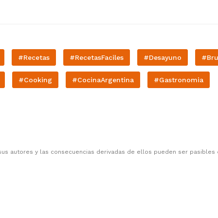
#Recetas
#RecetasFaciles
#Desayuno
#Br
#Cooking
#CocinaArgentina
#Gastronomia
sus autores y las consecuencias derivadas de ellos pueden ser pasibles