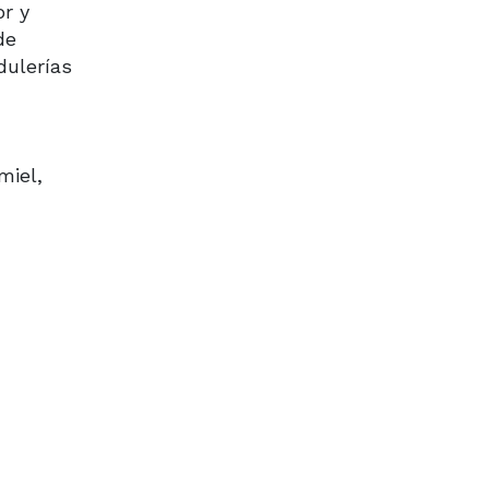
or y
de
dulerías
miel,