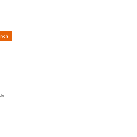
unch
 de