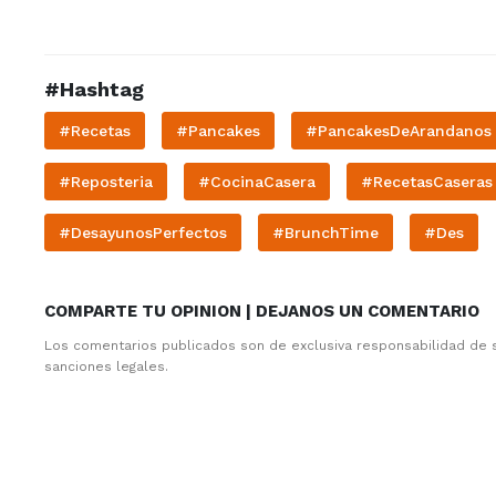
#Hashtag
#Recetas
#Pancakes
#PancakesDeArandanos
#Reposteria
#CocinaCasera
#RecetasCaseras
#DesayunosPerfectos
#BrunchTime
#Des
COMPARTE TU OPINION | DEJANOS UN COMENTARIO
Los comentarios publicados son de exclusiva responsabilidad de 
sanciones legales.