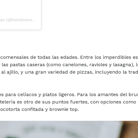
Una publicación compartida por HombreMilanesa | Milanga Man (@hombremilanesa)
comensales de todas las edades. Entre los imperdibles es
 las pastas caseras (como canelones, ravioles y lasagna), l
 ajillo, y una gran variedad de pizzas, incluyendo la trad
s para celíacos y platos ligeros. Para los amantes del bru
stelería es otro de sus puntos fuertes, con opciones como
hocotorta confitada y brownie top.