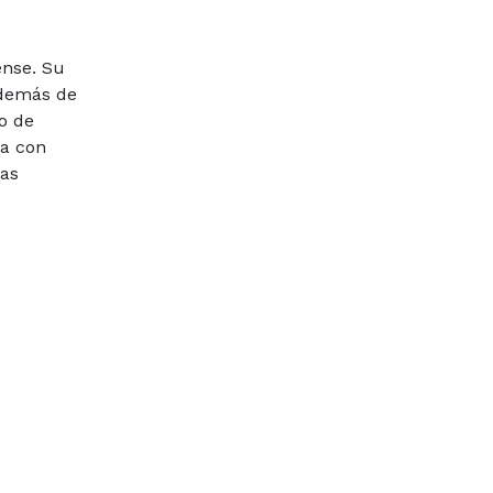
ense. Su
Además de
o de
ra con
cas