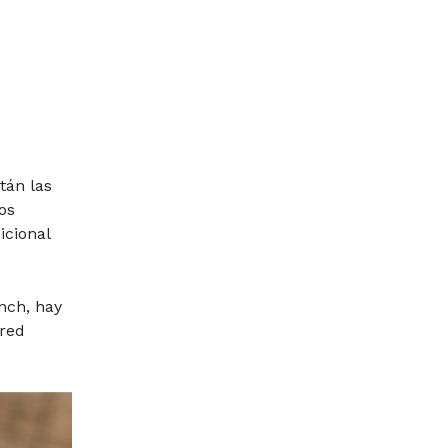
tán las
os
icional
nch, hay
 red