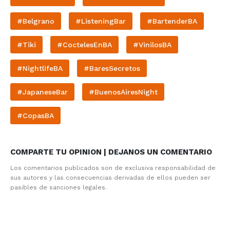
#Belgrano
#ListeningBar
#BartenderBA
#Tiki
#CoctelesEnBA
#VinilosBA
#NightlifeBA
#BaresSecretos
#JapaneseBar
#BuenosAiresNight
#CopasBA
COMPARTE TU OPINION | DEJANOS UN COMENTARIO
Los comentarios publicados son de exclusiva responsabilidad de
sus autores y las consecuencias derivadas de ellos pueden ser
pasibles de sanciones legales.