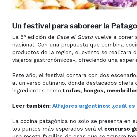
Un festival para saborear la Patag
La 5° edición de
Date el Gusto
vuelve a poner a
nacional. Con una propuesta que combina cocin
productos de la región, el evento se realizará
viajeros gastronómicos-, ofreciendo una experi
Este año, el festival contará con dos escenari
al universo culinario, donde destacados chefs
ingredientes como
trufas, hongos, membrillo
Leer también:
Alfajores argentinos: ¿cuál es 
La cocina patagónica no solo se presenta en su
los puntos más esperados será el
concurso g
una receta familiar, de esas que se transmiten