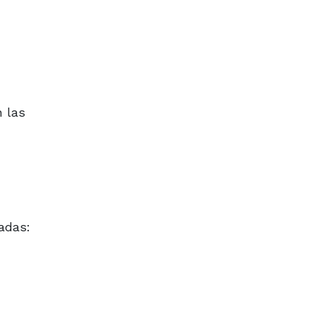
n las
nadas: