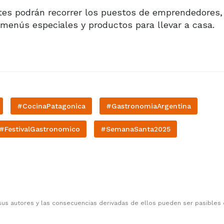
ntes podrán recorrer los puestos de emprendedores,
 menús especiales y productos para llevar a casa.
#CocinaPatagonica
#GastronomiaArgentina
#FestivalGastronomico
#SemanaSanta2025
sus autores y las consecuencias derivadas de ellos pueden ser pasibles