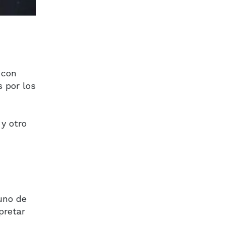
 con
s por los
 y otro
 uno de
pretar