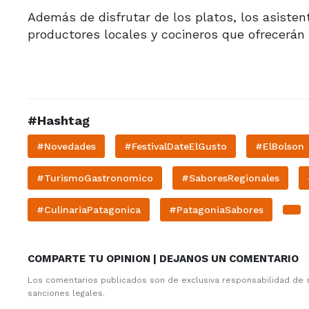
Además de disfrutar de los platos, los asiste
productores locales y cocineros que ofrecerán
#Hashtag
#Novedades
#FestivalDateElGusto
#ElBolson
#TurismoGastronomico
#SaboresRegionales
#CulinariaPatagonica
#PatagoniaSabores
COMPARTE TU OPINION | DEJANOS UN COMENTARIO
Los comentarios publicados son de exclusiva responsabilidad de 
sanciones legales.