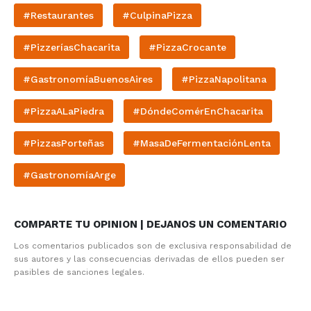
#Restaurantes
#CulpinaPizza
#PizzeríasChacarita
#PizzaCrocante
#GastronomíaBuenosAires
#PizzaNapolitana
#PizzaALaPiedra
#DóndeComérEnChacarita
#PizzasPorteñas
#MasaDeFermentaciónLenta
#GastronomíaArge
COMPARTE TU OPINION | DEJANOS UN COMENTARIO
Los comentarios publicados son de exclusiva responsabilidad de
sus autores y las consecuencias derivadas de ellos pueden ser
pasibles de sanciones legales.