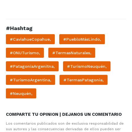
#Hashtag
#CaviahueCopahue,
#PuebloMásLindo,
#ONUTurismo,
#TermasNaturales,
#PatagoniaArgenitna,
#TurismoNeuquén,
#TurismoArgentina,
#TermasPatagonia,
#Neuquén,
COMPARTE TU OPINION | DEJANOS UN COMENTARIO
Los comentarios publicados son de exclusiva responsabilidad de
sus autores y las consecuencias derivadas de ellos pueden ser