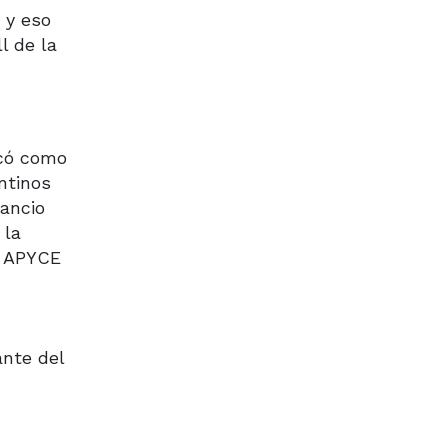
 y eso
l de la
acó como
ntinos
mancio
 la
e APYCE
ante del