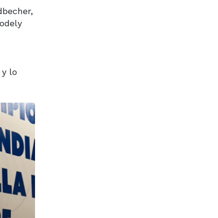
dbecher,
oodely
o
y lo