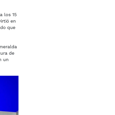
a los 15
rtió en
dado que
smeralda
tura de
n un