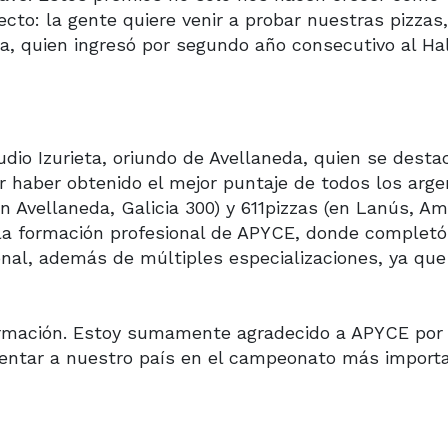
cto: la gente quiere venir a probar nuestras pizzas,
za, quien ingresó por segundo año consecutivo al Hal
udio Izurieta, oriundo de Avellaneda, quien se dest
or haber obtenido el mejor puntaje de todos los arge
n Avellaneda, Galicia 300) y 611pizzas (en Lanús, A
 la formación profesional de APYCE, donde completó
onal, además de múltiples especializaciones, ya qu
ormación. Estoy sumamente agradecido a APYCE por
sentar a nuestro país en el campeonato más import