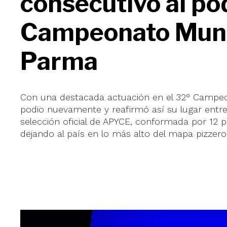
consecutivo al pod
Campeonato Mundi
Parma
Con una destacada actuación en el 32° Campeona
podio nuevamente y reafirmó así su lugar entr
selección oficial de APYCE, conformada por 12 pr
dejando al país en lo más alto del mapa pizzero 