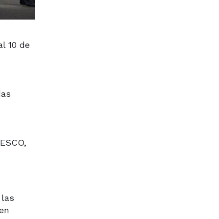
l 10 de
das
NESCO,
 las
 en