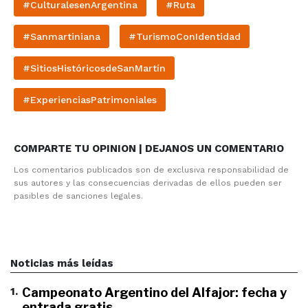
#CulturalesenArgentina
#Ruta
#Sanmartiniana
#TurismoConIdentidad
#SitiosHistóricosdeSanMartín
#ExperienciasPatrimoniales
COMPARTE TU OPINION | DEJANOS UN COMENTARIO
Los comentarios publicados son de exclusiva responsabilidad de
sus autores y las consecuencias derivadas de ellos pueden ser
pasibles de sanciones legales.
Noticias más leídas
1
.
Campeonato Argentino del Alfajor: fecha y
entrada gratis