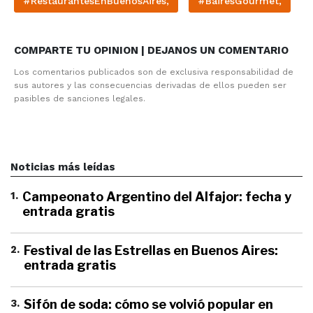
#RestaurantesEnBuenosAires,
#BairesGourmet,
COMPARTE TU OPINION | DEJANOS UN COMENTARIO
Los comentarios publicados son de exclusiva responsabilidad de
sus autores y las consecuencias derivadas de ellos pueden ser
pasibles de sanciones legales.
Noticias más leídas
1
.
Campeonato Argentino del Alfajor: fecha y
entrada gratis
2
.
Festival de las Estrellas en Buenos Aires:
entrada gratis
3
.
Sifón de soda: cómo se volvió popular en