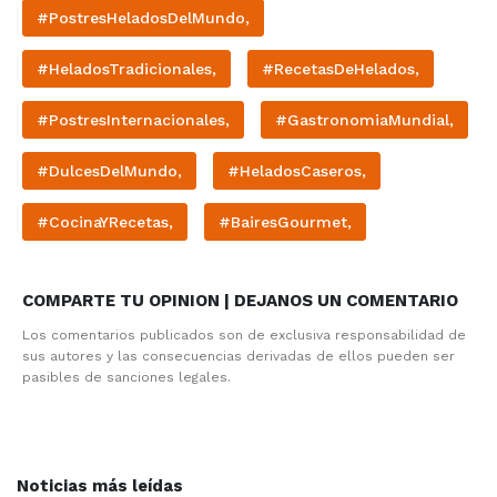
#PostresHeladosDelMundo,
#HeladosTradicionales,
#RecetasDeHelados,
#PostresInternacionales,
#GastronomiaMundial,
#DulcesDelMundo,
#HeladosCaseros,
#CocinaYRecetas,
#BairesGourmet,
COMPARTE TU OPINION | DEJANOS UN COMENTARIO
Los comentarios publicados son de exclusiva responsabilidad de
sus autores y las consecuencias derivadas de ellos pueden ser
pasibles de sanciones legales.
Noticias más leídas