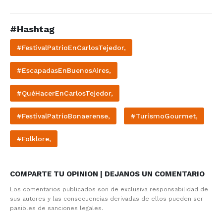
#Hashtag
#FestivalPatrioEnCarlosTejedor,
#EscapadasEnBuenosAires,
#QuéHacerEnCarlosTejedor,
#FestivalPatrioBonaerense,
#TurismoGourmet,
#Folklore,
COMPARTE TU OPINION | DEJANOS UN COMENTARIO
Los comentarios publicados son de exclusiva responsabilidad de
sus autores y las consecuencias derivadas de ellos pueden ser
pasibles de sanciones legales.