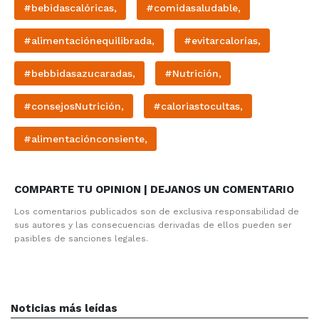
#bebidascalóricas,
#comidasaludable,
#alimentaciónequilibrada,
#evitarcalorías,
#bebbidasazucaradas,
#Nutrición,
#consejosNutrición,
#caloriastocultas,
#alimentaciónconsiente,
COMPARTE TU OPINION | DEJANOS UN COMENTARIO
Los comentarios publicados son de exclusiva responsabilidad de
sus autores y las consecuencias derivadas de ellos pueden ser
pasibles de sanciones legales.
Noticias más leídas