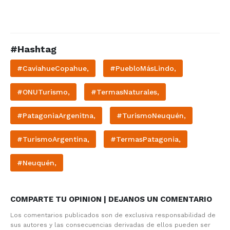
#Hashtag
#CaviahueCopahue,
#PuebloMásLindo,
#ONUTurismo,
#TermasNaturales,
#PatagoniaArgenitna,
#TurismoNeuquén,
#TurismoArgentina,
#TermasPatagonia,
#Neuquén,
COMPARTE TU OPINION | DEJANOS UN COMENTARIO
Los comentarios publicados son de exclusiva responsabilidad de
sus autores y las consecuencias derivadas de ellos pueden ser