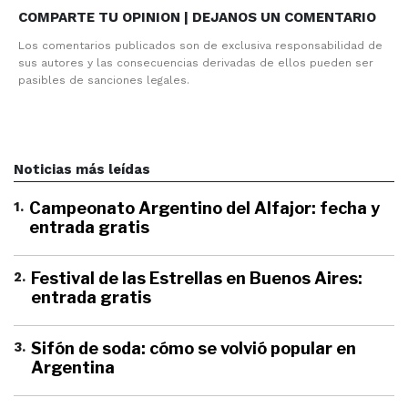
COMPARTE TU OPINION | DEJANOS UN COMENTARIO
Los comentarios publicados son de exclusiva responsabilidad de
sus autores y las consecuencias derivadas de ellos pueden ser
pasibles de sanciones legales.
Noticias más leídas
1
.
Campeonato Argentino del Alfajor: fecha y
entrada gratis
2
.
Festival de las Estrellas en Buenos Aires:
entrada gratis
3
.
Sifón de soda: cómo se volvió popular en
Argentina