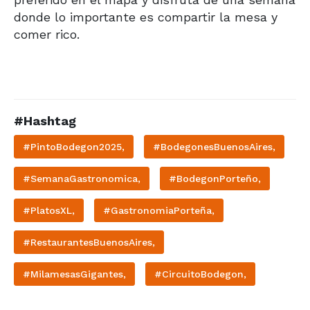
donde lo importante es compartir la mesa y
comer rico.
#Hashtag
#PintoBodegon2025,
#BodegonesBuenosAires,
#SemanaGastronomica,
#BodegonPorteño,
#PlatosXL,
#GastronomiaPorteña,
#RestaurantesBuenosAires,
#MilamesasGigantes,
#CircuitoBodegon,