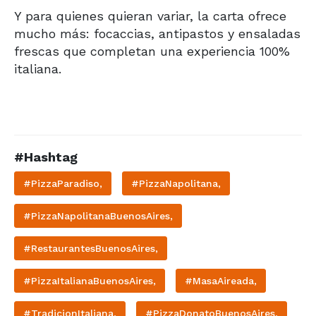
Y para quienes quieran variar, la carta ofrece
mucho más: focaccias, antipastos y ensaladas
frescas que completan una experiencia 100%
italiana.
#Hashtag
#PizzaParadiso,
#PizzaNapolitana,
#PizzaNapolitanaBuenosAires,
#RestaurantesBuenosAires,
#PizzaItalianaBuenosAires,
#MasaAireada,
#TradicionItaliana,
#PizzaDonatoBuenosAires,