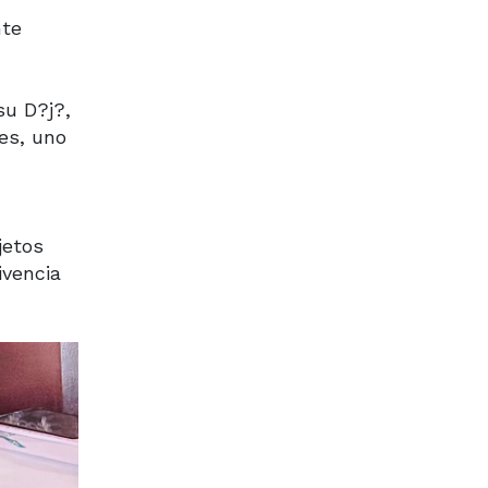
nte
su D?j?,
tes, uno
jetos
ivencia