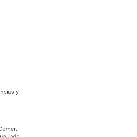
ncias y
 Comer,
 un lado