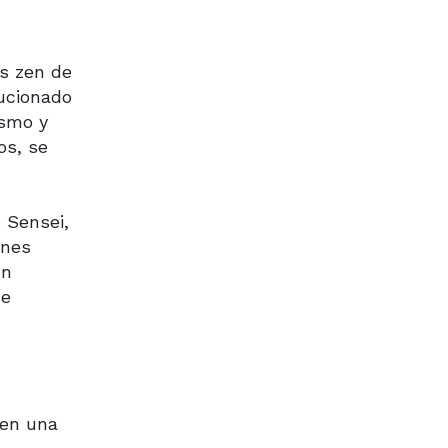
es zen de
lucionado
ismo y
os, se
 Sensei,
ones
on
de
 en una