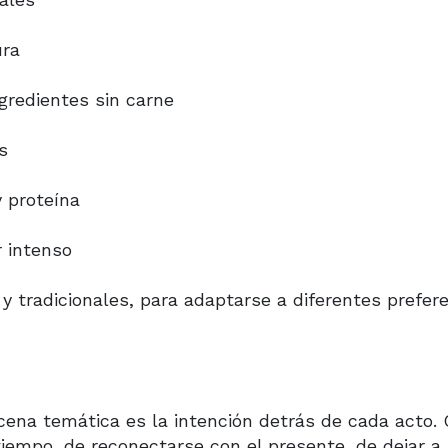
ura
ngredientes sin carne
s
y proteína
r intenso
y tradicionales, para adaptarse a diferentes prefere
 cena temática es la intención detrás de cada acto.
iempo, de reconectarse con el presente, de dejar a