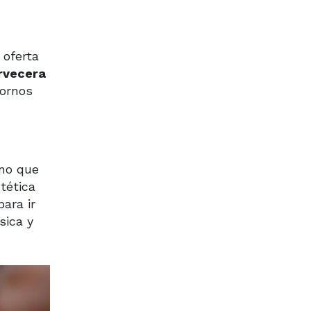
 oferta
ervecera
tornos
no que
tética
ara ir
sica y