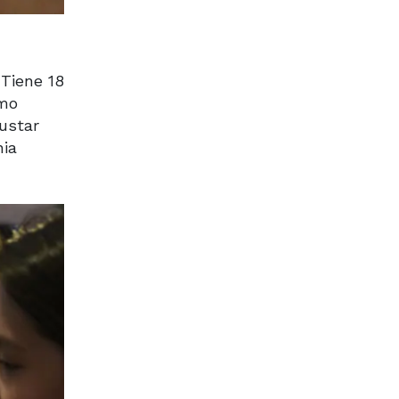
 Tiene 18
omo
gustar
nia