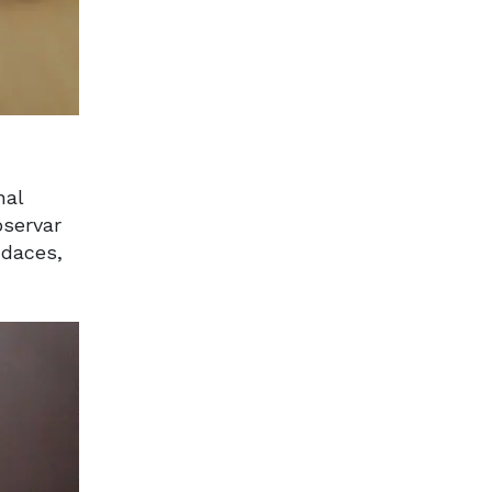
nal
bservar
udaces,