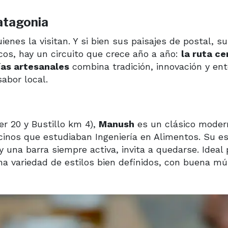
Patagonia
enes la visitan. Y si bien sus paisajes de postal, su
cos, hay un circuito que crece año a año:
la ruta c
ías artesanales
combina tradición, innovación y en
sabor local.
r 20 y Bustillo km 4),
Manush
es un clásico moder
inos que estudiaban Ingeniería en Alimentos. Su es
una barra siempre activa, invita a quedarse. Ideal p
una variedad de estilos bien definidos, con buena mú